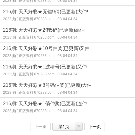
2023澳门正版资料 670288.com
08-05 04:34
216期: 天天好彩★无错9俏(已更新)大仲!
2023澳门正版资料 670288.com
08-04 04:34
216期: 天天好彩★2俏5码(已更新)高仲
2023澳门正版资料 670288.com
08-04 04:34
216期: 天天好彩★10号仲奖(已更新)又仲
2023澳门正版资料 670288.com
08-04 04:34
216期: 天天好彩★1波猜号(已更新)又仲
2023澳门正版资料 670288.com
08-04 04:34
216期: 天天好彩★8号碼仲奖(已更新)大仲
2023澳门正版资料 670288.com
08-04 04:34
216期: 天天好彩★1俏仲奖(已更新)连仲
2023澳门正版资料 670288.com
08-04 04:34
上一页
第1页
下一页